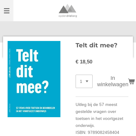
Ga
direct
naar
de
hoofdinhoud
Telt dit mee?
€ 18,50
In
winkelwagen
Uitleg bij de 57 meest
gestelde vragen over
toetsen in het voortgezet
onderwijs.
ISBN:
9789082458404