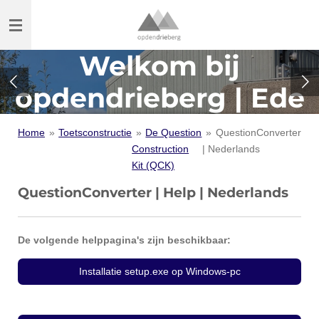
Ga
direct
naar
Welkom bij
de
hoofdinhoud
opdendrieberg | Ede
Home
»
Toetsconstructie
»
De Question
»
QuestionConverter
Construction
| Nederlands
Kit (QCK)
QuestionConverter | Help | Nederlands
De volgende helppagina's zijn beschikbaar:
Installatie setup.exe op Windows-pc