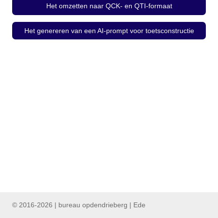
Het omzetten naar QCK- en QTI-formaat
Het genereren van een AI-prompt voor toetsconstructie
© 2016-2026 | bureau opdendrieberg | Ede