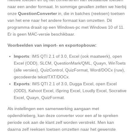
naar een ander formaat. In sommige gevallen zetten we hierbij
onze
QuestionConverter
in, die in batches (reeksen) toetsen
van het ene naar het andere formaat kan omzetten. Dit
programma draait op een Windows-pc met Windows 10 of 11.
Er is geen MAC-versie beschikbaar.
Voorbeelden van import- en exportopbouw:
Imports
: IMS QTI 2.1 of 3.0, Excel (ook maatwerk), open
Excel (ODD), SLCM, QuestionMark/QML, Quayn, WinToets
(alle versies), QuizControl, QuizFormat, Word/DOCx (ruw),
gecodeerde tekst/TXT/DOCx.
Exports
: IMS QTI 2.1 of 3.0, Dugga Excel, open Excel
(ODD), Kahoot Excel, iSpring Excel, Loudly Excel, Socrative
Excel, Quayn, QuizFormat.
Als instellingen een samenwerking aangaan met
opdendrieberg, kan deze converter voor een af te spreken
periode ook aan de klant zelf worden verstrekt. Men kan
daarna zelf reeksen toetsen omzetten naar het gewenste