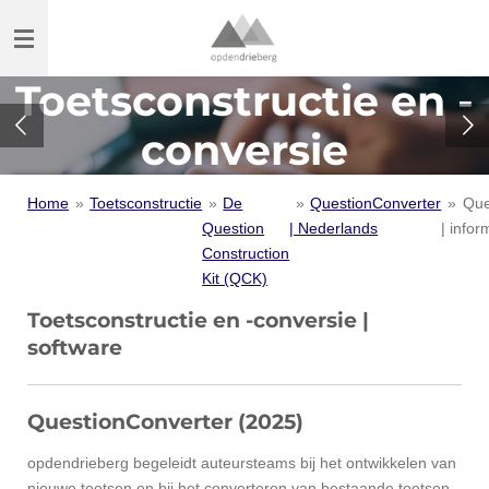
Ga
direct
naar
Toetsconstructie en -
de
hoofdinhoud
conversie
Home
»
Toetsconstructie
»
De
»
QuestionConverter
»
Que
Question
| Nederlands
| infor
Construction
Kit (QCK)
Toetsconstructie en -conversie |
software
QuestionConverter (2025)
opdendrieberg begeleidt auteursteams bij het ontwikkelen van
nieuwe toetsen en bij het converteren van bestaande toetsen