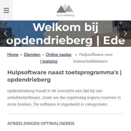
Ga
direct
naar
Welkom bij
de
hoofdinhoud
opdendrieberg | Ede
Home
»
Diensten
»
Online naslag
»
Hulpsoftware voor
| toetsing
toetsontwikkelaars
Hulpsoftware naast toetsprogramma's |
opdendrieberg
opdendrieberg houdt in dit overzicht een lijst bij van
ontwikkelsoftware, zoals we die regelmatig ergens noemen in
onze boeken. De software in ingedeeld in categorieën.
AFBEELDINGEN OPTIMALISEREN