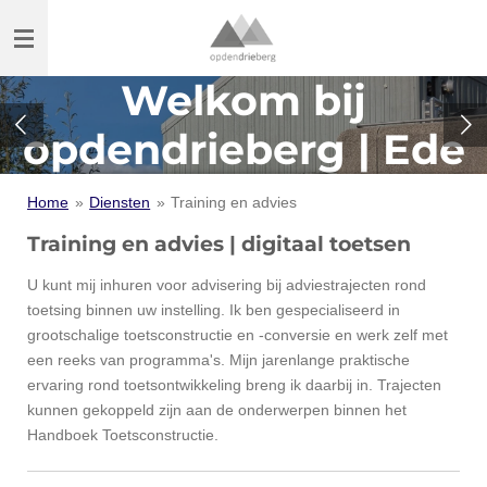
Ga
direct
naar
Welkom bij
de
hoofdinhoud
opdendrieberg | Ede
Home
»
Diensten
»
Training en advies
Training en advies | digitaal toetsen
U kunt mij inhuren voor advisering bij adviestrajecten rond
toetsing binnen uw instelling. Ik ben gespecialiseerd in
grootschalige toetsconstructie en -conversie en werk zelf met
een reeks van programma's. Mijn jarenlange praktische
ervaring rond toetsontwikkeling breng ik daarbij in. Trajecten
kunnen gekoppeld zijn aan de onderwerpen binnen het
Handboek Toetsconstructie.