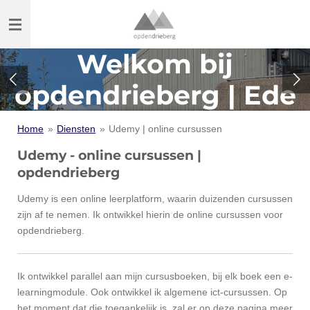
Ga
direct
naar
Welkom bij
de
hoofdinhoud
opdendrieberg | Ede
Home
»
Diensten
»
Udemy | online cursussen
Udemy - online cursussen |
opdendrieberg
Udemy is een online leerplatform, waarin duizenden cursussen
zijn af te nemen. Ik ontwikkel hierin de online cursussen voor
opdendrieberg.
Ik ontwikkel parallel aan mijn cursusboeken, bij elk boek een e-
learningmodule. Ook ontwikkel ik algemene ict-cursussen. Op
het moment dat die toegankelijk is, zal er op deze pagina meer